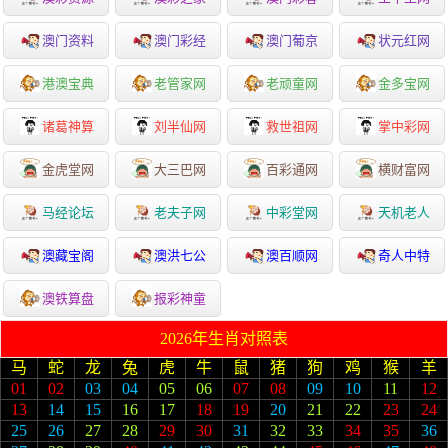
澳门资料
澳门彩经
澳门葡京
状元红网
港澳宝典
老管家网
老顽童网
金多宝网
诸葛神算
刘半仙网
救世祖网
掌中彩网
金虎堂网
大三巴网
百彩通网
横财富网
马经论坛
老夫子网
中彩堂网
天机老人
澳藏宝阁
澳洪七公
澳百顺网
奇人中特
澳铁算盘
报彩神童
2026年生肖对照表
马
蛇
龙
兔
虎
牛
鼠
猪
狗
鸡
猴
羊
01
02
03
04
05
06
07
08
09
10
11
12
13
14
15
16
17
18
19
20
21
22
23
24
25
26
27
28
29
30
31
32
33
34
35
36