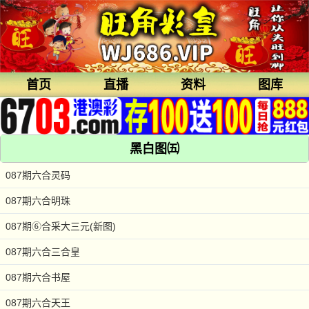
首页
直播
资料
图库
黑白图㈤
087期六合灵码
087期六合明珠
087期⑥合采大三元(新图)
087期六合三合皇
087期六合书屋
087期六合天王