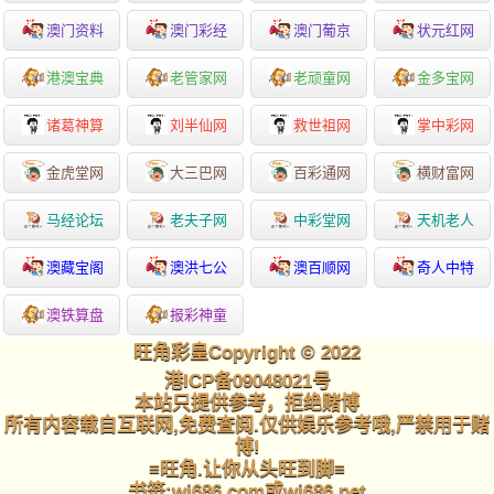
澳门资料
澳门彩经
澳门葡京
状元红网
港澳宝典
老管家网
老顽童网
金多宝网
诸葛神算
刘半仙网
救世祖网
掌中彩网
金虎堂网
大三巴网
百彩通网
横财富网
马经论坛
老夫子网
中彩堂网
天机老人
澳藏宝阁
澳洪七公
澳百顺网
奇人中特
澳铁算盘
报彩神童
旺角彩皇Copyright © 2022
港ICP备09048021号
本站只提供参考，拒绝赌博
所有内容载自互联网,免费查阅.仅供娱乐参考哦,严禁用于赌
博!
≡旺角.让你从头旺到脚≡
书签:wj686.com或wj686.net