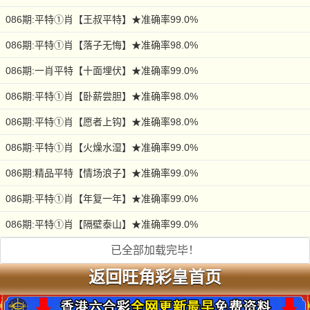
086期:平特①肖【王叔平特】★准确率99.0%
086期:平特①肖【落子无悔】★准确率98.0%
086期:一肖平特【十面埋伏】★准确率99.0%
086期:平特①肖【卧薪尝胆】★准确率98.0%
086期:平特①肖【愿者上钩】★准确率98.0%
086期:平特①肖【火燥水湿】★准确率99.0%
086期:精品平特【情场浪子】★准确率99.0%
086期:平特①肖【年复一年】★准确率99.0%
086期:平特①肖【隔壁泰山】★准确率99.0%
已全部加载完毕！
返回旺角彩皇首页