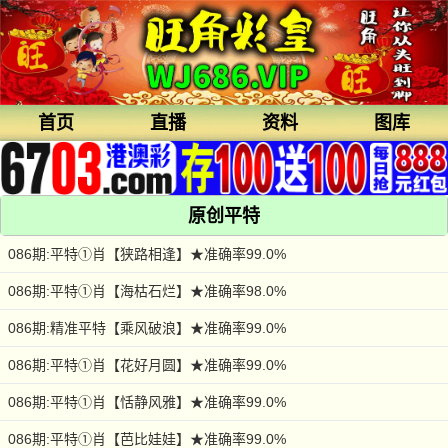
首页
直播
资料
图库
原创平特
086期:平特①肖【狭路相逢】★准确率99.0%
086期:平特①肖【海枯石烂】★准确率98.0%
086期:精准平特【乘风破浪】★准确率99.0%
086期:平特①肖【花好月圆】★准确率99.0%
086期:平特①肖【恬静风雅】★准确率99.0%
086期:平特①肖【芭比娃娃】★准确率99.0%